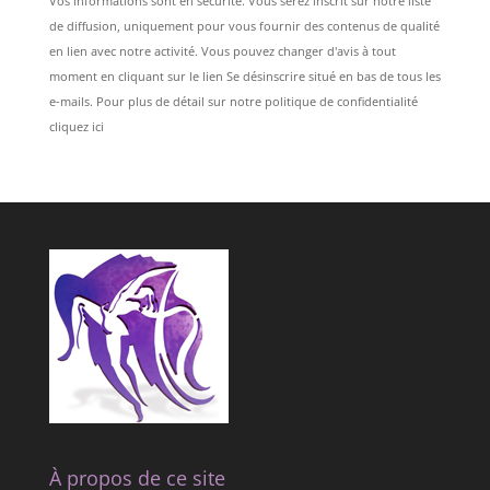
Vos informations sont en sécurité. Vous serez inscrit sur notre liste
de diffusion, uniquement pour vous fournir des contenus de qualité
en lien avec notre activité. Vous pouvez changer d'avis à tout
moment en cliquant sur le lien Se désinscrire situé en bas de tous les
e-mails. Pour plus de détail sur notre politique de confidentialité
cliquez ici
À propos de ce site